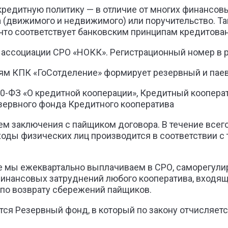
редитную политику — в отличие от многих финансовы
 (движимого и недвижимого) или поручительство. Та
что соответствует банковским принципам кредитова
ассоциации СРО «НОКК». Регистрационный номер в ре
ям КПК «ГоСотделение» формирует резервный и пае
 190-ФЗ «О кредитной кооперации», Кредитный коопе
зервного фонда Кредитного кооператива
 заключения с пайщиком договора. В течение всего
ходы физических лиц производится в соответствии с
е мы ежеквартально выплачиваем в СРО, саморегули
инансовых затруднений любого кооператива, входяще
 по возврату сбережений пайщиков.
тся Резервный фонд, в который по закону отчисляет