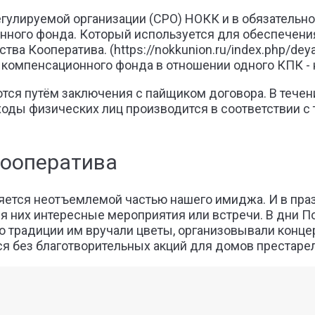
егулируемой организации (СРО) НОКК и в обязательн
нного фонда. Который используется для обеспечени
а Кооператива. (https://nokkunion.ru/index.php/deya
компенсационного фонда в отношении одного КПК - н
ся путём заключения с пайщиком договора. В течени
ходы физических лиц производится в соответствии с
кооператива
яется неотъемлемой частью нашего имиджа. И в пра
я них интересные мероприятия или встречи. В дни П
 традиции им вручали цветы, организовывали концер
ся без благотворительных акций для домов престаре