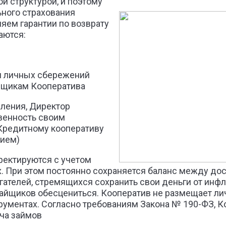
й структурой, и поэтому
ьного страхования
яем гарантии по возврату
аются:
я личных сбережений
йщикам Кооператива
ления, Директор
венность своим
Кредитному кооперативу
вием)
ректируются с учетом
 При этом постоянно сохраняется баланс между до
ателей, стремящихся сохранить свои деньги от инфл
пайщиков обесцениться. Кооператив не размещает л
рументах. Согласно требованиям Закона № 190-ФЗ, К
ча займов