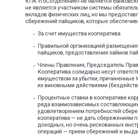
КПК «ГоСотделение» не является банковско
не является участником системы обязател
вкладов физических лиц, но мы предоставл
сбережений пайщиков, которые обеспечив
За счет имущества кооператива
Правильной организацией размещени
пайщиков, предоставления займов па
Члены Правления, Председатель Прав
Кооператива солидарно несут ответст
имуществом за убытки, причиненные 
их виновными действиями (бездейст
Процентные ставки в кооперативе кор
ряда взаимозависимых составляющих.
удовлетворением потребностей сберег
кооператива — не дать сбережениям 
доходных, но очень рискованных инст
операций — прием сбережений и выда